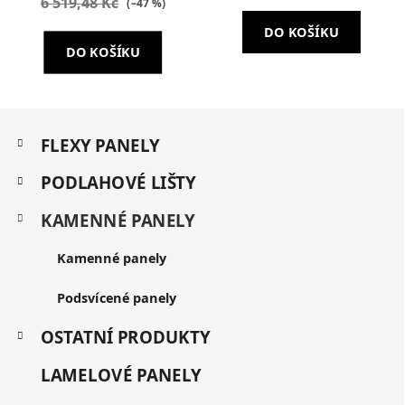
6 519,48 Kč
(–47 %)
DO KOŠÍKU
DO KOŠÍKU
Z
K
á
FLEXY PANELY
a
p
t
a
PODLAHOVÉ LIŠTY
e
t
g
KAMENNÉ PANELY
í
o
r
i
Kamenné panely
e
Podsvícené panely
OSTATNÍ PRODUKTY
LAMELOVÉ PANELY