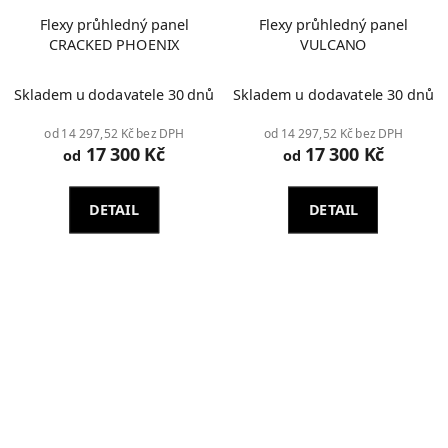
Flexy průhledný panel
Flexy průhledný panel
CRACKED PHOENIX
VULCANO
Průměrné
Skladem u dodavatele 30 dnů
Skladem u dodavatele 30 dnů
hodnocení
produktu
od 14 297,52 Kč bez DPH
od 14 297,52 Kč bez DPH
17 300 Kč
17 300 Kč
je
od
od
2,0
z
DETAIL
DETAIL
5
hvězdiček.