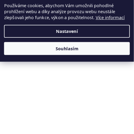
Používáme cookies, abychom Vám umožnili pohodlné
+420 770 676 110
prohlížení webu a díky analýze provozu webu neustále
zlepšovali jeho funkce, výkon a použitelnost.
Více informací
Nastavení
Souhlasím
Vytvořil Shoptet
Kamenné panely odesíláme do 10. dne ode dne objednávky
Copyright 2026
Ryneš Design
. Všechna práva vyhrazena.