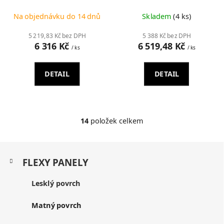
Na objednávku do 14 dnů
Skladem
(4 ks)
5 219,83 Kč bez DPH
5 388 Kč bez DPH
6 316 Kč
6 519,48 Kč
/ ks
/ ks
DETAIL
DETAIL
14
položek celkem
O
v
l
Z
á
K
á
FLEXY PANELY
d
a
p
a
t
a
Lesklý povrch
c
e
t
í
g
í
p
o
Matný povrch
r
r