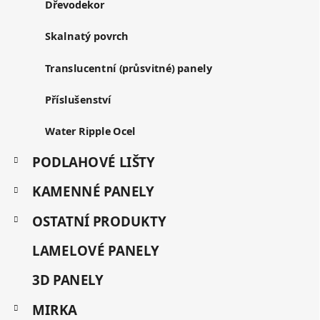
v
i
Dřevodekor
k
e
y
Skalnatý povrch
v
ý
Translucentní (průsvitné) panely
p
i
s
Příslušenství
u
Water Ripple Ocel
PODLAHOVÉ LIŠTY
KAMENNÉ PANELY
OSTATNÍ PRODUKTY
LAMELOVÉ PANELY
3D PANELY
MIRKA