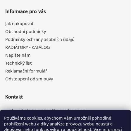
Informace pro vás
Jak nakupovat
Obchodní podmínky
Podmínky ochrany osobních údajů
RADIÁTORY - KATALOG
Napište nám
Technický list
Reklamační formulář
Odstoupení od smlouvy
Kontakt
nikola.homolova
@
rynesdesign.cz
Používáme cookies, abychom Vám umožnili pohodlné
+420 770 676 110
prohlížení webu a díky analýze provozu webu neustále
zlepšovali jeho funkce, výkon a použitelnost.
Více informací