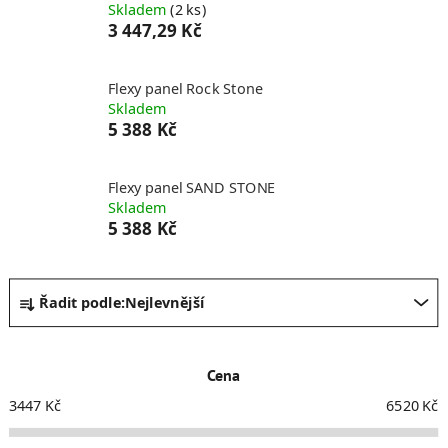
Skladem
(2 ks)
3 447,29 Kč
Flexy panel Rock Stone
Skladem
5 388 Kč
Flexy panel SAND STONE
Skladem
5 388 Kč
Ř
Řadit podle:
Nejlevnější
a
z
e
Cena
n
í
3447
Kč
6520
Kč
p