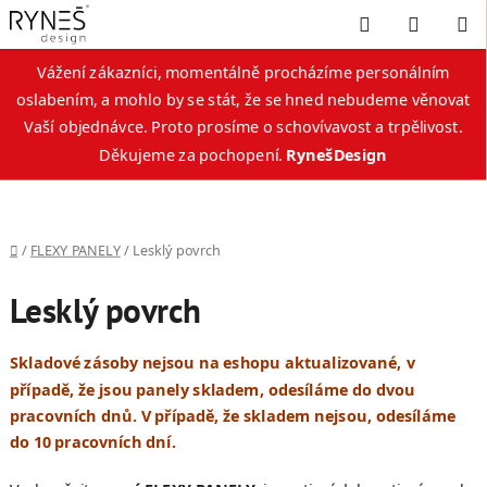
Hledat
NÁKUP
KOŠÍK
Vážení zákazníci, momentálně procházíme personálním
oslabením, a mohlo by se stát, že se hned nebudeme věnovat
Vaší objednávce. Proto prosíme o schovívavost a trpělivost.
Děkujeme za pochopení.
RynešDesign
Přejít
na
obsah
Domů
/
FLEXY PANELY
/
Lesklý povrch
Lesklý povrch
Skladové zásoby nejsou na eshopu aktualizované, v
případě, že jsou panely skladem, odesíláme do dvou
pracovních dnů. V případě, že skladem nejsou, odesíláme
do 10 pracovních dní.