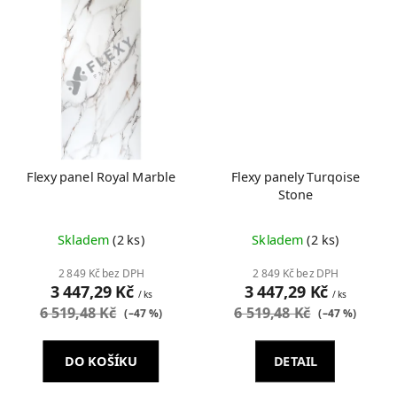
Flexy panel Royal Marble
Flexy panely Turqoise
Stone
Skladem
(2 ks)
Skladem
(2 ks)
2 849 Kč bez DPH
2 849 Kč bez DPH
3 447,29 Kč
3 447,29 Kč
/ ks
/ ks
6 519,48 Kč
6 519,48 Kč
(–47 %)
(–47 %)
DO KOŠÍKU
DETAIL