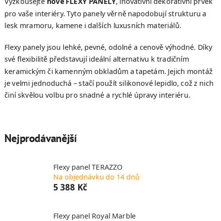
Vyzkoušejte
nové FLEXY PANELY
, inovativní dekorativní prvek
pro vaše interiéry. Tyto panely věrně napodobují strukturu a
lesk mramoru, kamene i dalších luxusních materiálů.
Flexy panely jsou lehké, pevné, odolné a cenově výhodné. Díky
své flexibilitě představují ideální alternativu k tradičním
keramickým či kamenným obkladům a tapetám. Jejich montáž
je velmi jednoduchá – stačí použít silikonové lepidlo, což z nich
činí skvělou volbu pro snadné a rychlé úpravy interiéru.
Nejprodávanější
Flexy panel TERAZZO
Na objednávku do 14 dnů
5 388 Kč
Flexy panel Royal Marble