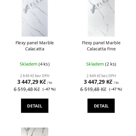
s
p
r
o
d
u
Flexy panel Marble
Flexy panel Marble
k
Calacatta
Calacatta Fine
t
ů
Skladem
(4 ks)
Skladem
(2 ks)
2 849 Kč bez DPH
2 849 Kč bez DPH
3 447,29 Kč
3 447,29 Kč
/ ks
/ ks
6 519,48 Kč
6 519,48 Kč
(–47 %)
(–47 %)
DETAIL
DETAIL