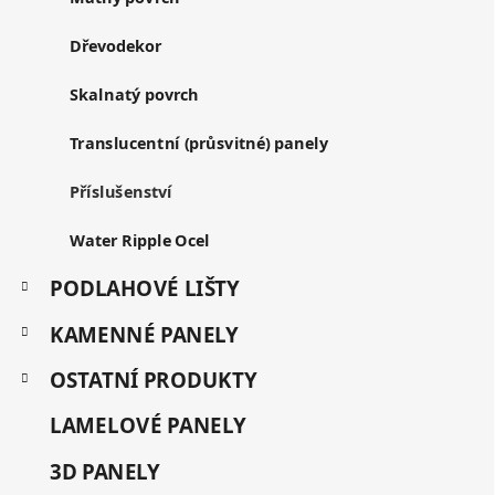
r
r
v
i
Dřevodekor
k
e
y
Skalnatý povrch
v
ý
Translucentní (průsvitné) panely
p
i
s
Příslušenství
u
Water Ripple Ocel
PODLAHOVÉ LIŠTY
KAMENNÉ PANELY
OSTATNÍ PRODUKTY
LAMELOVÉ PANELY
3D PANELY