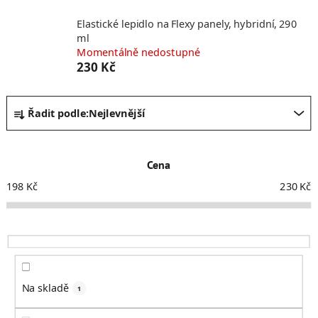
Elastické lepidlo na Flexy panely, hybridní, 290
ml
Momentálně nedostupné
230 Kč
Ř
Řadit podle:
Nejlevnější
a
z
e
Cena
n
í
198
Kč
230
Kč
p
r
o
d
u
k
Na skladě
1
t