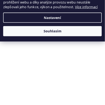
+420 770 676 110
prohlížení webu a díky analýze provozu webu neustále
zlepšovali jeho funkce, výkon a použitelnost.
Více informací
Nastavení
Souhlasím
Vytvořil Shoptet
Kamenné panely odesíláme do 10. dne ode dne objednávky
Copyright 2026
Ryneš Design
. Všechna práva vyhrazena.