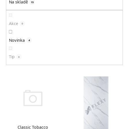
k
Na skladě
15
t
ů
Akce
0
Novinka
4
Tip
0
V
ý
p
i
s
p
r
o
Classic Tobacco