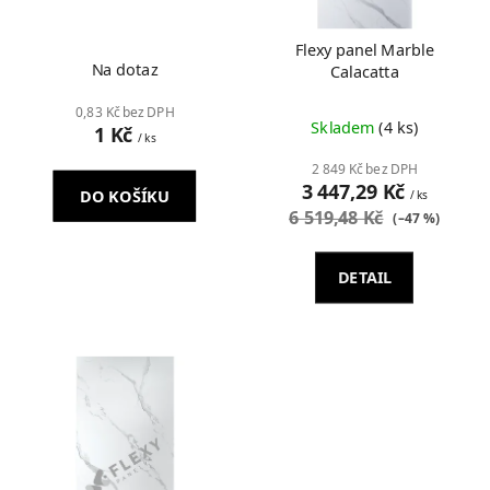
d
u
Flexy panel Marble
k
Na dotaz
Calacatta
t
ů
0,83 Kč bez DPH
Skladem
(4 ks)
1 Kč
/ ks
2 849 Kč bez DPH
3 447,29 Kč
DO KOŠÍKU
/ ks
6 519,48 Kč
(–47 %)
DETAIL