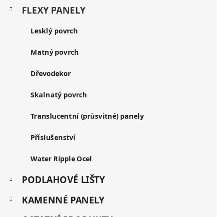
K
á
í
í
FLEXY PANELY
a
p
p
t
r
a
Lesklý povrch
e
v
t
g
k
í
o
Matný povrch
y
r
v
i
Dřevodekor
ý
e
p
i
Skalnatý povrch
s
u
Translucentní (průsvitné) panely
Příslušenství
Water Ripple Ocel
PODLAHOVÉ LIŠTY
KAMENNÉ PANELY