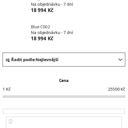
Na objednávku - 7 dní
18 994 Kč
Blue C002
Na objednávku - 7 dní
18 994 Kč
Ř
Řadit podle:
Nejlevnější
a
z
e
Cena
n
í
1
Kč
25500
Kč
p
r
o
d
u