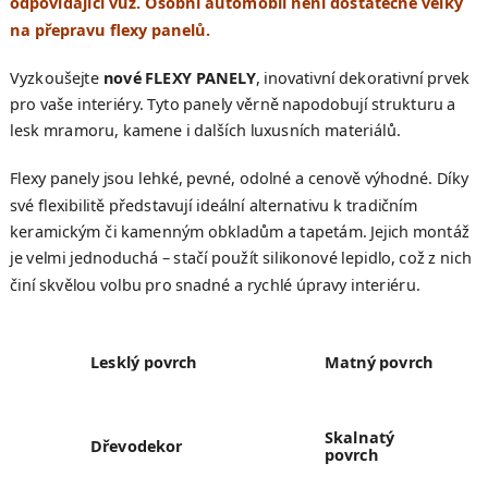
odpovídající vůz. Osobní automobil není dostatečně velký
na přepravu flexy panelů.
Vyzkoušejte
nové FLEXY PANELY
, inovativní dekorativní prvek
pro vaše interiéry. Tyto panely věrně napodobují strukturu a
lesk mramoru, kamene i dalších luxusních materiálů.
Flexy panely jsou lehké, pevné, odolné a cenově výhodné. Díky
své flexibilitě představují ideální alternativu k tradičním
keramickým či kamenným obkladům a tapetám. Jejich montáž
je velmi jednoduchá – stačí použít silikonové lepidlo, což z nich
činí skvělou volbu pro snadné a rychlé úpravy interiéru.
Lesklý povrch
Matný povrch
Skalnatý
Dřevodekor
povrch