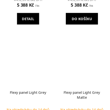
4 452,89 Kč bez DPH
4 452,89 Kč bez DPH
5 388 Kč
5 388 Kč
/ ks
/ ks
DETAIL
DO KOŠÍKU
Flexy panel Light Grey
Flexy panel Light Grey
Matte
Na objednávku do 14 dnů
Na objednávku do 14 dnů