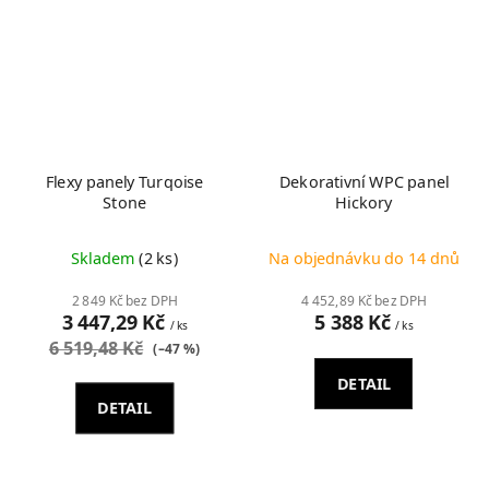
Flexy panely Turqoise
Dekorativní WPC panel
Stone
Hickory
Skladem
(2 ks)
Na objednávku do 14 dnů
2 849 Kč bez DPH
4 452,89 Kč bez DPH
3 447,29 Kč
5 388 Kč
/ ks
/ ks
6 519,48 Kč
(–47 %)
DETAIL
DETAIL