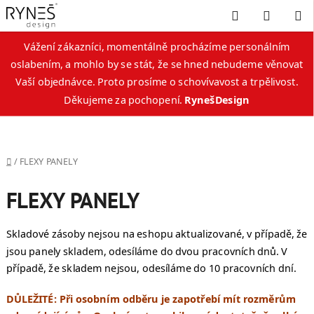
Hledat
NÁKUP
KOŠÍK
Vážení zákazníci, momentálně procházíme personálním
oslabením, a mohlo by se stát, že se hned nebudeme věnovat
Vaší objednávce. Proto prosíme o schovívavost a trpělivost.
Děkujeme za pochopení.
RynešDesign
Přejít
na
obsah
Domů
/
FLEXY PANELY
FLEXY PANELY
Skladové zásoby nejsou na eshopu aktualizované, v případě, že
jsou panely skladem, odesíláme do dvou pracovních dnů. V
případě, že skladem nejsou, odesíláme do 10 pracovních dní.
DŮLEŽITÉ: Při osobním odběru je zapotřebí mít rozměrům