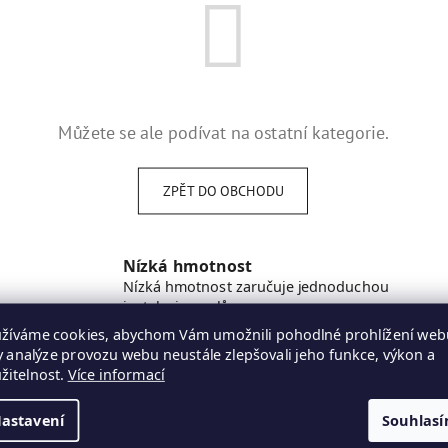
Můžete se ale podívat na ostatní kategorie.
ZPĚT DO OBCHODU
Nízká hmotnost
Nízká hmotnost zaručuje jednoduchou
instalaci panelů
žíváme cookies, abychom Vám umožnili pohodlné prohlížení web
y analýze provozu webu neustále zlepšovali jeho funkce, výkon a
žitelnost.
Více informací
Informace pro vás
Kon
astavení
Souhlas