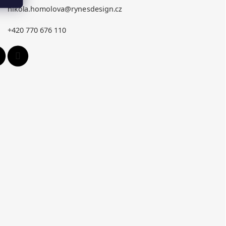
nikola.homolova
@
rynesdesign.cz
+420 770 676 110