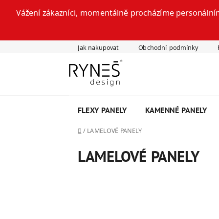
Vážení zákazníci, momentálně procházíme personálním
Přejít
Jak nakupovat
Obchodní podmínky
na
obsah
FLEXY PANELY
KAMENNÉ PANELY
Domů
/
LAMELOVÉ PANELY
LAMELOVÉ PANELY