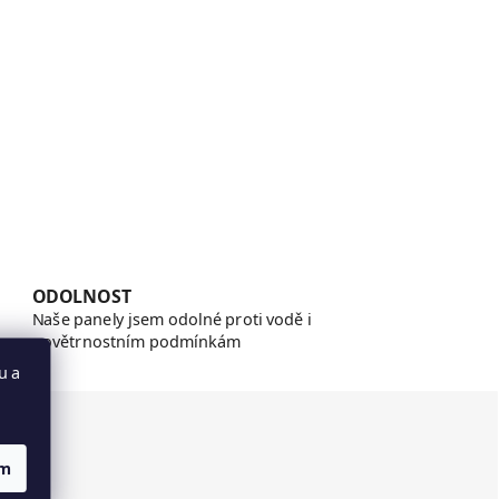
ODOLNOST
Naše panely jsem odolné proti vodě i
povětrnostním podmínkám
u a
takt
ím