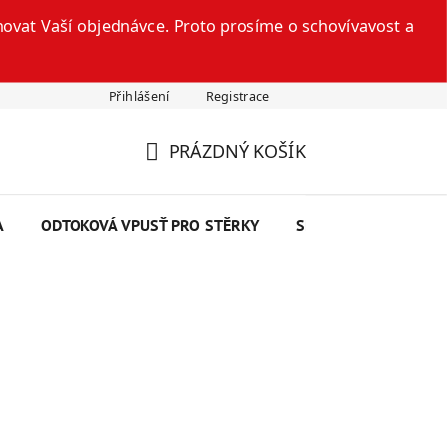
ovat Vaší objednávce. Proto prosíme o schovívavost a
Přihlášení
Registrace
šte nám
Technický list
Reklamační formulář
Odstoupení
PRÁZDNÝ KOŠÍK
NÁKUPNÍ
KOŠÍK
A
ODTOKOVÁ VPUSŤ PRO STĚRKY
SEMINÁŘE
SKRY