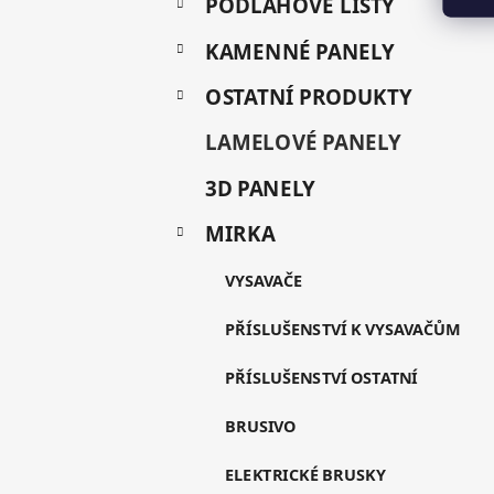
a
PODLAHOVÉ LIŠTY
e
t
g
KAMENNÉ PANELY
í
o
r
OSTATNÍ PRODUKTY
i
e
LAMELOVÉ PANELY
3D PANELY
MIRKA
VYSAVAČE
PŘÍSLUŠENSTVÍ K VYSAVAČŮM
PŘÍSLUŠENSTVÍ OSTATNÍ
BRUSIVO
ELEKTRICKÉ BRUSKY