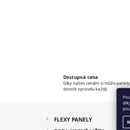
Dostupná cena
Díky našim cenám si může panely
dovolit opravdu každý
Pou
dík
pou
Z
K
Přeskočit
á
FLEXY PANELY
a
kategorie
N
p
t