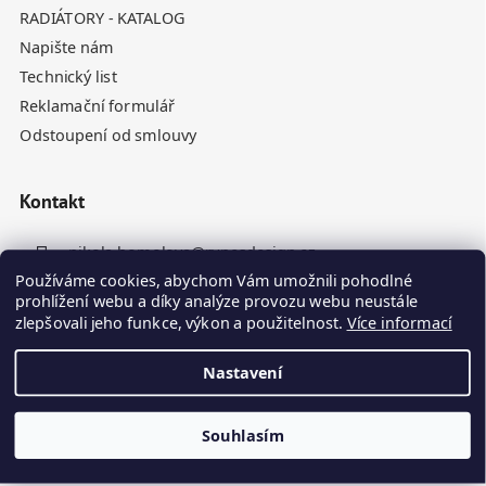
RADIÁTORY - KATALOG
Napište nám
Technický list
Reklamační formulář
Odstoupení od smlouvy
Kontakt
nikola.homolova
@
rynesdesign.cz
Používáme cookies, abychom Vám umožnili pohodlné
+420 770 676 110
prohlížení webu a díky analýze provozu webu neustále
zlepšovali jeho funkce, výkon a použitelnost.
Více informací
Nastavení
Souhlasím
Vytvořil Shoptet
Kamenné panely odesíláme do 10. dne ode dne objednávky
Copyright 2026
Ryneš Design
. Všechna práva vyhrazena.