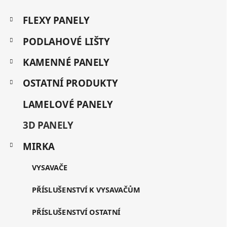
Z
K
á
FLEXY PANELY
a
p
t
a
PODLAHOVÉ LIŠTY
e
t
g
KAMENNÉ PANELY
í
o
r
OSTATNÍ PRODUKTY
i
e
LAMELOVÉ PANELY
3D PANELY
MIRKA
VYSAVAČE
PŘÍSLUŠENSTVÍ K VYSAVAČŮM
PŘÍSLUŠENSTVÍ OSTATNÍ