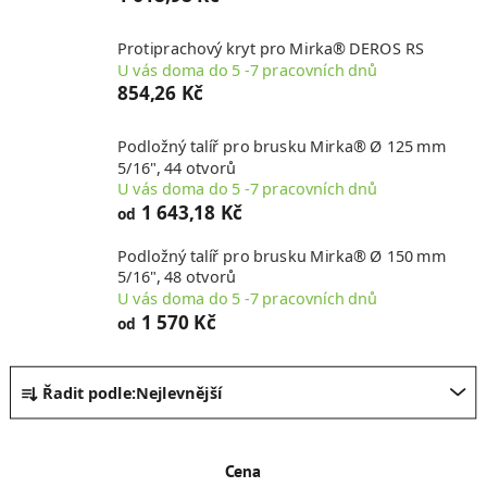
Protiprachový kryt pro Mirka® DEROS RS
U vás doma do 5 -7 pracovních dnů
854,26 Kč
Podložný talíř pro brusku Mirka® Ø 125 mm
5/16", 44 otvorů
U vás doma do 5 -7 pracovních dnů
1 643,18 Kč
od
Podložný talíř pro brusku Mirka® Ø 150 mm
5/16", 48 otvorů
U vás doma do 5 -7 pracovních dnů
1 570 Kč
od
Ř
Řadit podle:
Nejlevnější
a
z
e
Cena
n