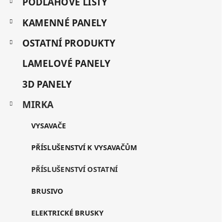
a
PODLAHOVÉ LIŠTY
c
e
t
í
g
KAMENNÉ PANELY
í
p
o
r
r
OSTATNÍ PRODUKTY
v
i
k
e
y
LAMELOVÉ PANELY
v
ý
3D PANELY
p
i
MIRKA
s
u
VYSAVAČE
PŘÍSLUŠENSTVÍ K VYSAVAČŮM
PŘÍSLUŠENSTVÍ OSTATNÍ
BRUSIVO
ELEKTRICKÉ BRUSKY