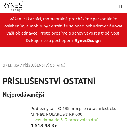
Hledat
NÁKUP
KOŠÍK
Vážení zákazníci, momentálně procházíme personálním
oslabením, a mohlo by se stát, že se hned nebudeme věnovat
Vaší objednávce. Proto prosíme o schovívavost a trpělivost.
Děkujeme za pochopení.
RynešDesign
Přejít
na
obsah
Domů
/
MIRKA
/
PŘÍSLUŠENSTVÍ OSTATNÍ
PŘÍSLUŠENSTVÍ OSTATNÍ
Nejprodávanější
Podložný talíř Ø 135 mm pro rotační leštičku
Mirka® POLAROS® RP 600
U vás doma do 5 -7 pracovních dnů
1 618,98 Kč