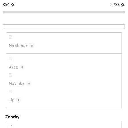
í
854
Kč
2233
Kč
p
r
o
d
u
k
Na skladě
0
t
ů
Akce
0
Novinka
0
Tip
0
Značky