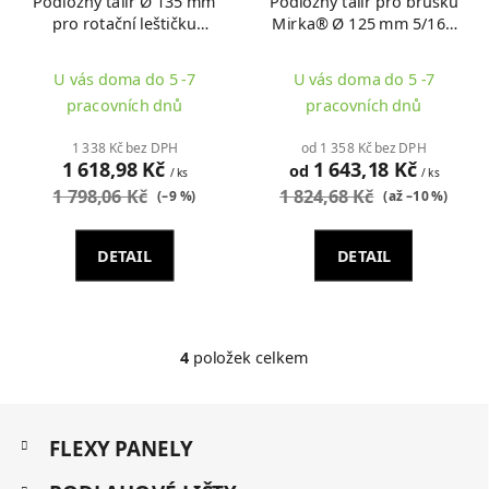
Podložný talíř Ø 135 mm
Podložný talíř pro brusku
pro rotační leštičku
Mirka® Ø 125 mm 5/16",
Mirka® POLAROS® RP
44 otvorů
600
U vás doma do 5 -7
U vás doma do 5 -7
pracovních dnů
pracovních dnů
1 338 Kč bez DPH
od 1 358 Kč bez DPH
1 618,98 Kč
1 643,18 Kč
od
/ ks
/ ks
1 798,06 Kč
1 824,68 Kč
(–9 %)
(až –10 %)
DETAIL
DETAIL
4
položek celkem
O
v
l
Z
á
K
á
FLEXY PANELY
d
a
p
a
t