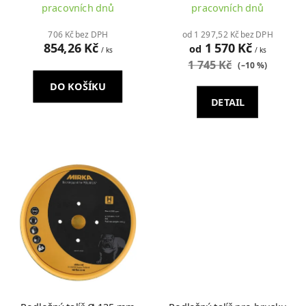
pracovních dnů
pracovních dnů
706 Kč bez DPH
od 1 297,52 Kč bez DPH
854,26 Kč
1 570 Kč
od
/ ks
/ ks
1 745 Kč
(–10 %)
DO KOŠÍKU
DETAIL