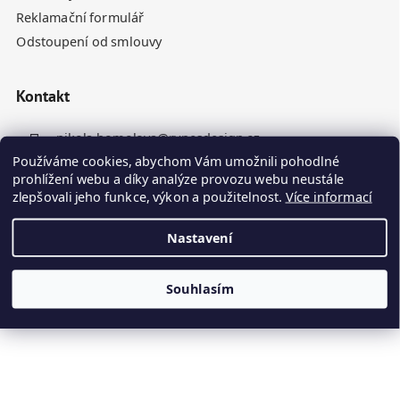
Reklamační formulář
Odstoupení od smlouvy
Kontakt
nikola.homolova
@
rynesdesign.cz
Používáme cookies, abychom Vám umožnili pohodlné
+420 770 676 110
prohlížení webu a díky analýze provozu webu neustále
zlepšovali jeho funkce, výkon a použitelnost.
Více informací
Nastavení
Souhlasím
Vytvořil Shoptet
Kamenné panely odesíláme do 10. dne ode dne objednávky
Copyright 2026
Ryneš Design
. Všechna práva vyhrazena.