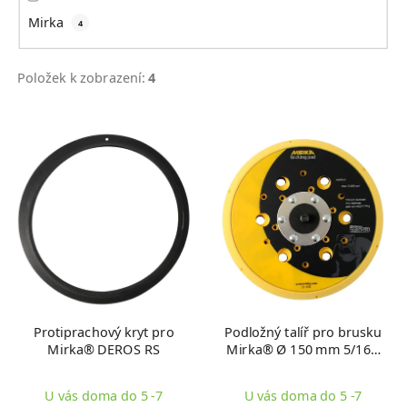
Mirka
4
Položek k zobrazení:
4
V
ý
p
i
s
p
r
o
d
u
Protiprachový kryt pro
Podložný talíř pro brusku
k
Mirka® DEROS RS
Mirka® Ø 150 mm 5/16",
t
48 otvorů
ů
U vás doma do 5 -7
U vás doma do 5 -7