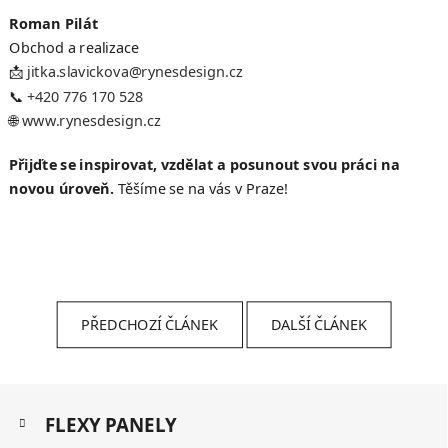
Roman Pilát
Obchod a realizace
📩
jitka.slavickova@rynesdesign.cz
📞
+420 776 170 528
🌐
www.rynesdesign.cz
Přijďte se inspirovat, vzdělat a posunout svou práci na
novou úroveň.
Těšíme se na vás v Praze!
PŘEDCHOZÍ ČLÁNEK
DALŠÍ ČLÁNEK
Z
K
á
FLEXY PANELY
a
p