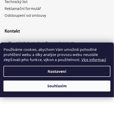
Technický list
Reklamační formulář
Odstoupení od smlouvy
Kontakt
nikola.homolova
@
rynesdesign.cz
Používáme cookies, abychom Vám umožnili pohodlné
+420 770 676 110
prohlížení webu a díky analýze provozu webu neustále
zlepšovali jeho funkce, výkon a použitelnost.
Více informací
Nastavení
Souhlasím
Vytvořil Shoptet
Kamenné panely odesíláme do 10. dne ode dne objednávky
Copyright 2026
Ryneš Design
. Všechna práva vyhrazena.