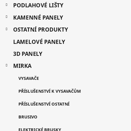
t
a
PODLAHOVÉ LIŠTY
e
t
g
KAMENNÉ PANELY
í
o
r
OSTATNÍ PRODUKTY
i
e
LAMELOVÉ PANELY
3D PANELY
MIRKA
VYSAVAČE
PŘÍSLUŠENSTVÍ K VYSAVAČŮM
PŘÍSLUŠENSTVÍ OSTATNÍ
BRUSIVO
ELEKTRICKÉ BRUSKY