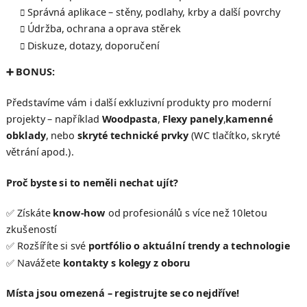
Správná aplikace – stěny, podlahy, krby a další povrchy
Údržba, ochrana a oprava stěrek
Diskuze, dotazy, doporučení
➕
BONUS:
Představíme vám i další exkluzivní produkty pro moderní
projekty – například
Woodpasta
,
Flexy panely
,
kamenné
obklady
, nebo
skryté technické prvky
(WC tlačítko, skryté
větrání apod.).
Proč byste si to neměli nechat ujít?
✅ Získáte
know-how
od profesionálů s více než 10letou
zkušeností
✅ Rozšíříte si své
portfólio o aktuální trendy a technologie
✅ Navážete
kontakty s kolegy z oboru
Místa jsou omezená – registrujte se co nejdříve!