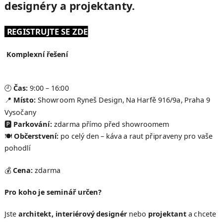
designéry a projektanty.
REGISTRUJTE SE ZDE
Komplexní řešení
🕘
Čas:
9:00 – 16:00
📍
Místo:
Showroom Ryneš Design, Na Harfě 916/9a, Praha 9
Vysočany
🅿
Parkování:
zdarma přímo před showroomem
🍽
Občerstvení:
po celý den – káva a raut připraveny pro vaše
pohodlí
💰
Cena:
zdarma
Pro koho je seminář určen?
Jste
architekt, interiérový designér
nebo
projektant
a chcete