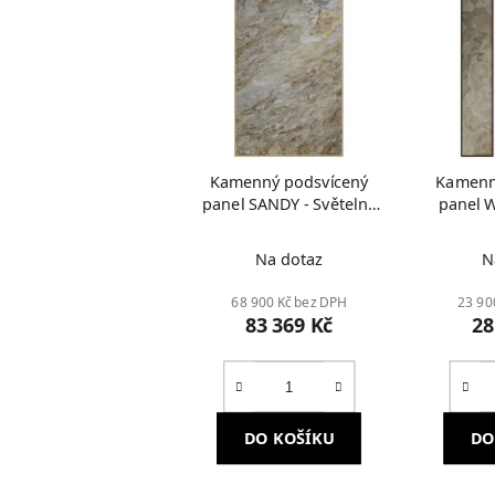
Kamenný podsvícený
Kamenn
panel SANDY - Světelný
panel W
obraz
Svět
Na dotaz
N
68 900 Kč bez DPH
23 90
83 369 Kč
28
DO KOŠÍKU
DO