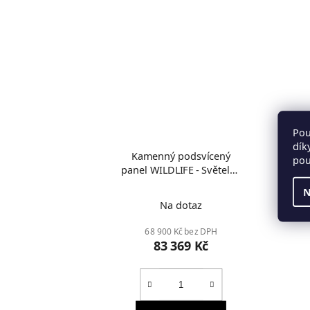
Pou
dík
Kamenný podsvícený
pou
panel WILDLIFE - Světelný
obraz
N
Na dotaz
68 900 Kč bez DPH
83 369 Kč