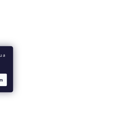
u a
ím