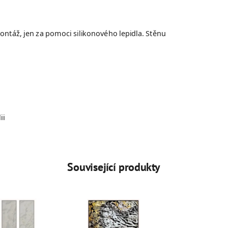
táž, jen za pomoci silikonového lepidla. Stěnu
ii
Související produkty