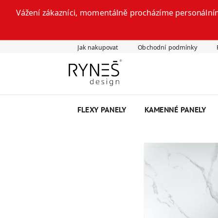
Vážení zákazníci, momentálně procházíme personálním
Přejít
Jak nakupovat
Obchodní podmínky
na
obsah
FLEXY PANELY
KAMENNÉ PANELY