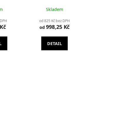
em
Skladem
 DPH
od 825 Kč bez DPH
 Kč
998,25 Kč
od
L
DETAIL