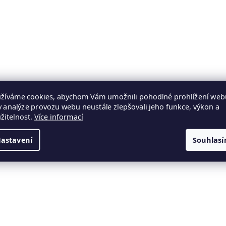
žíváme cookies, abychom Vám umožnili pohodlné prohlížení web
y analýze provozu webu neustále zlepšovali jeho funkce, výkon a
žitelnost.
Více informací
astavení
Souhlas