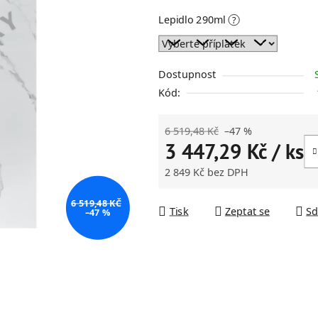
z
Lepidlo 290ml
?
5
hvězdiček.
Dostupnost
Kód:
6 519,48 Kč
–47 %
3 447,29 Kč
/ ks
2 849 Kč
bez DPH
Měrná cena:
6 519,48 KČ
Tisk
Zeptat se
Sd
–47 %