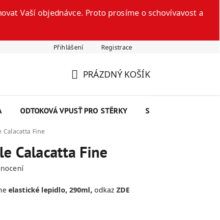
ovat Vaší objednávce. Proto prosíme o schovívavost a
Přihlášení
Registrace
šte nám
Technický list
Reklamační formulář
Odstoupení
PRÁZDNÝ KOŠÍK
NÁKUPNÍ
KOŠÍK
A
ODTOKOVÁ VPUSŤ PRO STĚRKY
SEMINÁŘE
SKRY
 Calacatta Fine
le Calacatta Fine
dnocení
eme
elastické lepidlo, 290ml
,
odkaz
ZDE