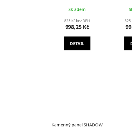
Skladem
S
825 Kč bez DPH
825 
998,25 Kč
99
DETAIL
Kamenný panel SHADOW