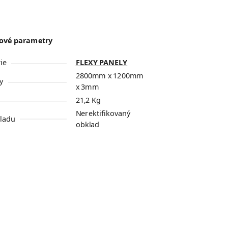
ové parametry
ie
FLEXY PANELY
2800mm x 1200mm
y
x 3mm
21,2 Kg
Nerektifikovaný
ladu
obklad