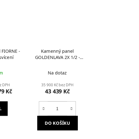
 FIORNE -
Kamenný panel
svícení
GOLDENLAVA 2X 1/2 -
Světelný obraz
em
Na dotaz
ez DPH
35 900 Kč bez DPH
79 Kč
43 439 Kč
L
DO KOŠÍKU