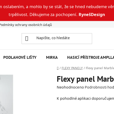
 oslabením, a mohlo by se stát, že se hned nebudeme věn
trpělivost. Děkujeme za pochopení.
RynešDesign
Podmínky ochrany osobních údajů
RADIÁTORY - KATALOG
Napi
PODLAHOVÉ LIŠTY
MIRKA
HASICÍ PŘÍSTROJE AMPLL
Domů
/
FLEXY PANELY
/
Flexy panel Marble
Flexy panel Marb
Průměrné
Neohodnoceno
Podrobnosti ho
hodnocení
K pohodlné aplikaci doporučuj
produktu
je
0,0