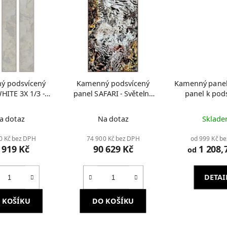
ý podsvícený
Kamenný podsvícený
Kamenný panel
HITE 3X 1/3 -
panel SAFARI - Světelný
panel k pod
elný obraz
obraz
Průměrné
a dotaz
Na dotaz
Sklad
hodnocení
produktu
0 Kč bez DPH
74 900 Kč bez DPH
od 999 Kč b
 919 Kč
90 629 Kč
1 208,
je
od
1,8
z
DETAI
5
hvězdiček.
 KOŠÍKU
DO KOŠÍKU