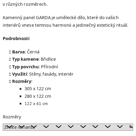
v různých rozměrech.
Kamenný panel GARDA je umělecké dílo, které do vašich
interiérů vnese temnou harmonii a jedinečný estetický rituál.
Podrobnosti
Barva
: Černá
Typ kamene
: Břidlice
Typ povrchu
: Přírodní
Využití
: Stěny, fasády, interiér
Rozměry
:
305 x 122 cm
280 x 122 cm
122 x 61 cm
Rozměry