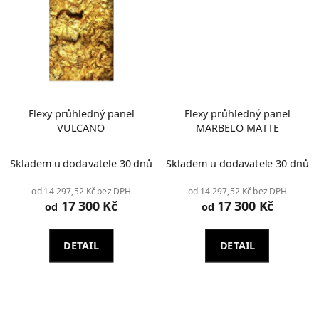
Flexy průhledný panel
Flexy průhledný panel
VULCANO
MARBELO MATTE
Průměrné
Skladem u dodavatele 30 dnů
Skladem u dodavatele 30 dnů
hodnocení
produktu
od 14 297,52 Kč bez DPH
od 14 297,52 Kč bez DPH
17 300 Kč
17 300 Kč
je
od
od
2,0
z
DETAIL
DETAIL
5
hvězdiček.