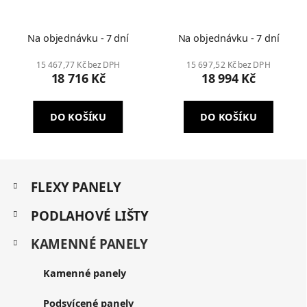
Na objednávku - 7 dní
Na objednávku - 7 dní
15 467,77 Kč bez DPH
15 697,52 Kč bez DPH
18 716 Kč
18 994 Kč
DO KOŠÍKU
DO KOŠÍKU
Z
K
á
FLEXY PANELY
a
p
t
a
PODLAHOVÉ LIŠTY
e
t
g
KAMENNÉ PANELY
í
o
r
i
Kamenné panely
e
Podsvícené panely