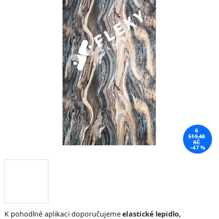
hvězdiček.
6
519,48
KČ
–47 %
K pohodlné aplikaci doporučujeme
elastické lepidlo,