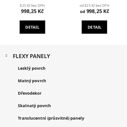
825 Kč bez DPH
od 825 Kč bez DPH
998,25 Kč
998,25 Kč
od
DETAIL
DETAIL
Z
K
á
FLEXY PANELY
a
p
t
a
Lesklý povrch
e
t
g
í
o
Matný povrch
r
i
Dřevodekor
e
Skalnatý povrch
Translucentní (průsvitné) panely