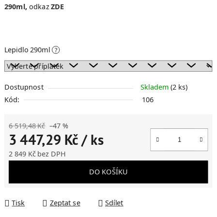
290ml
,
odkaz
ZDE
Lepidlo 290ml
?
Dostupnost
Skladem
(2 ks)
Kód:
106
6 519,48 Kč
–47 %
3 447,29 Kč
/ ks
2 849 Kč
bez DPH
Měrná cena:
DO KOŠÍKU
Tisk
Zeptat se
Sdílet