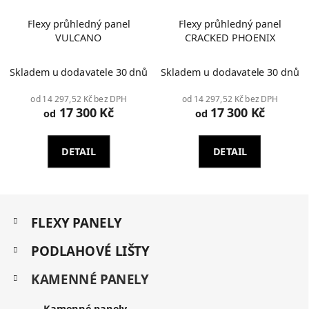
Flexy průhledný panel
Flexy průhledný panel
VULCANO
CRACKED PHOENIX
Průměrné
Skladem u dodavatele 30 dnů
Skladem u dodavatele 30 dnů
hodnocení
produktu
od 14 297,52 Kč bez DPH
od 14 297,52 Kč bez DPH
17 300 Kč
17 300 Kč
je
od
od
2,0
z
DETAIL
DETAIL
5
hvězdiček.
Z
K
á
FLEXY PANELY
a
p
t
a
PODLAHOVÉ LIŠTY
e
t
g
KAMENNÉ PANELY
í
o
r
Kamenné panely