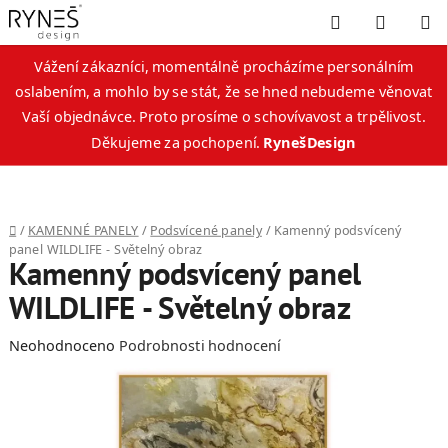
Hledat
NÁKUP
KOŠÍK
Vážení zákazníci, momentálně procházíme personálním
oslabením, a mohlo by se stát, že se hned nebudeme věnovat
Vaší objednávce. Proto prosíme o schovívavost a trpělivost.
Děkujeme za pochopení.
RynešDesign
Přejít
na
obsah
Domů
/
KAMENNÉ PANELY
/
Podsvícené panely
/
Kamenný podsvícený
panel WILDLIFE - Světelný obraz
Kamenný podsvícený panel
WILDLIFE - Světelný obraz
Průměrné
Neohodnoceno
Podrobnosti hodnocení
hodnocení
produktu
je
0,0