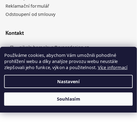
Reklamační formulář
Odstoupení od smlouvy
Kontakt
nikola.homolova
@
rynesdesign.cz
Používáme cookies, abychom Vám umožnili pohodlné
+420 770 676 110
prohlížení webu a díky analýze provozu webu neustále
zlepšovali jeho funkce, výkon a použitelnost.
Více informací
Nastavení
Souhlasím
Vytvořil Shoptet
Kamenné panely odesíláme do 10. dne ode dne objednávky
Copyright 2026
Ryneš Design
. Všechna práva vyhrazena.