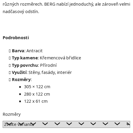
různých rozměrech. BERG nabízí jednoduchý, ale zároveň velmi
nadčasový odstín.
Podrobnosti
Barva
: Antracit
Typ kamene
: Křemencová břidlice
Typ povrchu
: Přírodní
Využití
: Stěny, fasády, interiér
Rozměry
:
305 × 122 cm
280 x 122 cm
122 x 61 cm
Rozměry