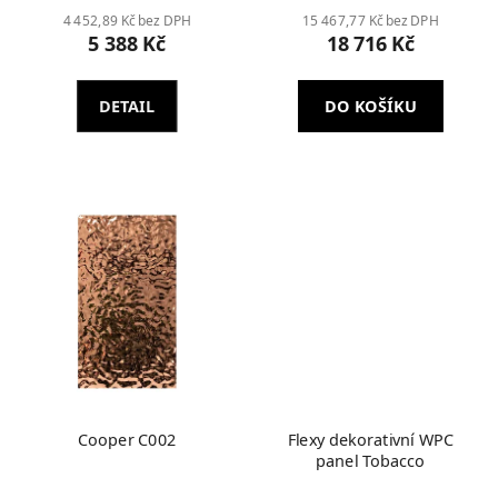
4 452,89 Kč bez DPH
15 467,77 Kč bez DPH
5 388 Kč
18 716 Kč
DETAIL
DO KOŠÍKU
Cooper C002
Flexy dekorativní WPC
panel Tobacco