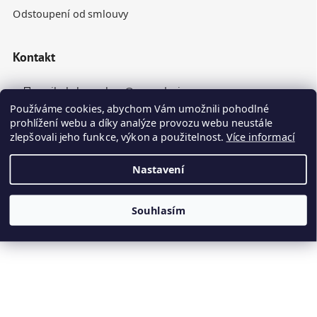
Odstoupení od smlouvy
Kontakt
nikola.homolova
@
rynesdesign.cz
Používáme cookies, abychom Vám umožnili pohodlné
+420 770 676 110
prohlížení webu a díky analýze provozu webu neustále
zlepšovali jeho funkce, výkon a použitelnost.
Více informací
Nastavení
Souhlasím
Vytvořil Shoptet
Kamenné panely odesíláme do 10. dne ode dne objednávky
Copyright 2026
Ryneš Design
. Všechna práva vyhrazena.