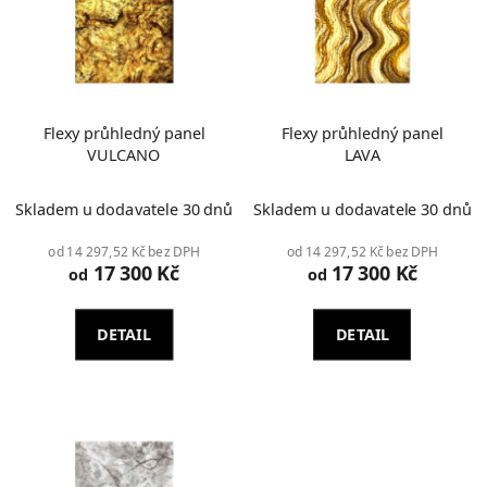
Flexy průhledný panel
Flexy průhledný panel
VULCANO
LAVA
Průměrné
Skladem u dodavatele 30 dnů
Skladem u dodavatele 30 dnů
hodnocení
produktu
od 14 297,52 Kč bez DPH
od 14 297,52 Kč bez DPH
17 300 Kč
17 300 Kč
je
od
od
2,0
z
DETAIL
DETAIL
5
hvězdiček.