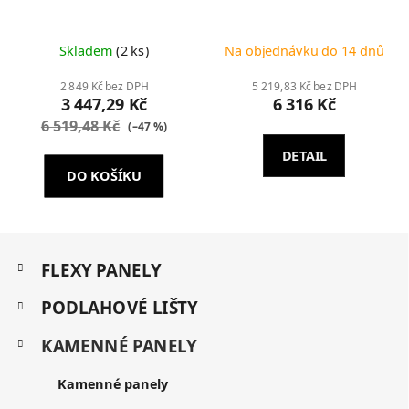
Skladem
(2 ks)
Na objednávku do 14 dnů
2 849 Kč bez DPH
5 219,83 Kč bez DPH
3 447,29 Kč
6 316 Kč
6 519,48 Kč
(–47 %)
DETAIL
DO KOŠÍKU
Z
K
á
FLEXY PANELY
a
p
t
a
PODLAHOVÉ LIŠTY
e
t
g
KAMENNÉ PANELY
í
o
r
i
Kamenné panely
e