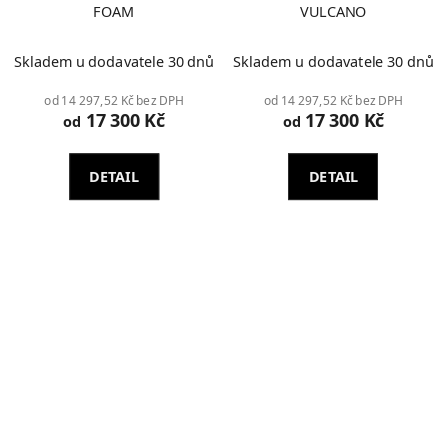
FOAM
VULCANO
Průměrné
Skladem u dodavatele 30 dnů
Skladem u dodavatele 30 dnů
hodnocení
produktu
od 14 297,52 Kč bez DPH
od 14 297,52 Kč bez DPH
17 300 Kč
17 300 Kč
je
od
od
2,0
z
DETAIL
DETAIL
5
hvězdiček.