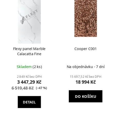
Flexy panel Marble
Cooper C001
Calacatta Fine
Skladem
(2 ks)
Na objednávku - 7 dní
2 849 Kč bez DPH
15 697,52 Kč bez DPH
3 447,29 Kč
18 994 Kč
6 519,48 Kč
(–47 %)
DO KOŠÍKU
DETAIL