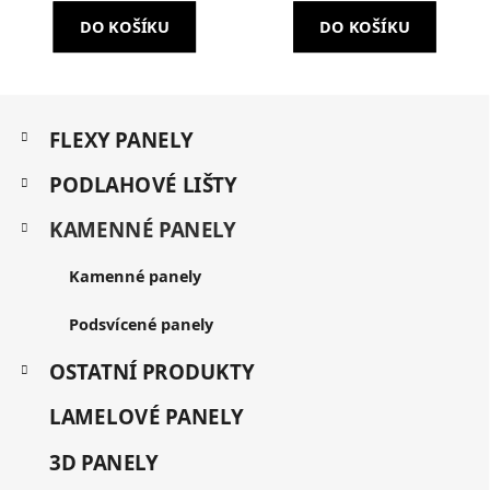
DO KOŠÍKU
DO KOŠÍKU
Z
K
á
FLEXY PANELY
a
p
t
a
PODLAHOVÉ LIŠTY
e
t
g
KAMENNÉ PANELY
í
o
r
i
Kamenné panely
e
Podsvícené panely
OSTATNÍ PRODUKTY
LAMELOVÉ PANELY
3D PANELY