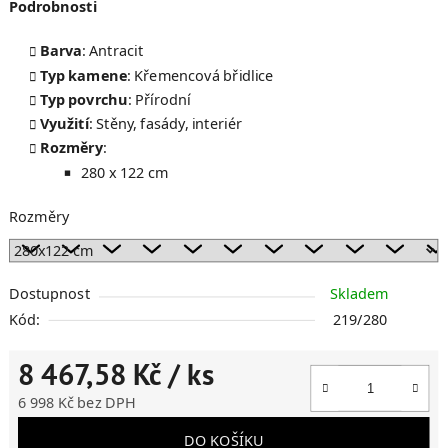
Podrobnosti
Barva
: Antracit
Typ kamene
: Křemencová břidlice
Typ povrchu
: Přírodní
Využití
: Stěny, fasády, interiér
Rozměry
:
280 x 122 cm
Rozměry
Dostupnost
Skladem
Kód:
219/280
8 467,58 Kč
/ ks
6 998 Kč bez DPH
Měrná cena:
DO KOŠÍKU