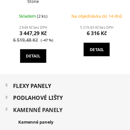
Stone
Skladem
(2 ks)
Na objednávku do 14 dnů
2 849 Kč bez DPH
5 219,83 Kč bez DPH
3 447,29 Kč
6 316 Kč
6 519,48 Kč
(–47 %)
DETAIL
DETAIL
Z
K
á
FLEXY PANELY
a
p
t
a
PODLAHOVÉ LIŠTY
e
t
g
KAMENNÉ PANELY
í
o
r
i
Kamenné panely
e