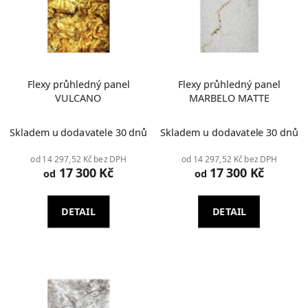
Flexy průhledný panel
Flexy průhledný panel
VULCANO
MARBELO MATTE
Průměrné
Skladem u dodavatele 30 dnů
Skladem u dodavatele 30 dnů
hodnocení
produktu
od 14 297,52 Kč bez DPH
od 14 297,52 Kč bez DPH
17 300 Kč
17 300 Kč
je
od
od
2,0
z
DETAIL
DETAIL
5
hvězdiček.