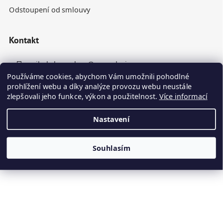
Odstoupení od smlouvy
Kontakt
nikola.homolova
@
rynesdesign.cz
Používáme cookies, abychom Vám umožnili pohodlné
+420 770 676 110
prohlížení webu a díky analýze provozu webu neustále
zlepšovali jeho funkce, výkon a použitelnost.
Více informací
Nastavení
Souhlasím
Vytvořil Shoptet
Kamenné panely odesíláme do 10. dne ode dne objednávky
Copyright 2026
Ryneš Design
. Všechna práva vyhrazena.