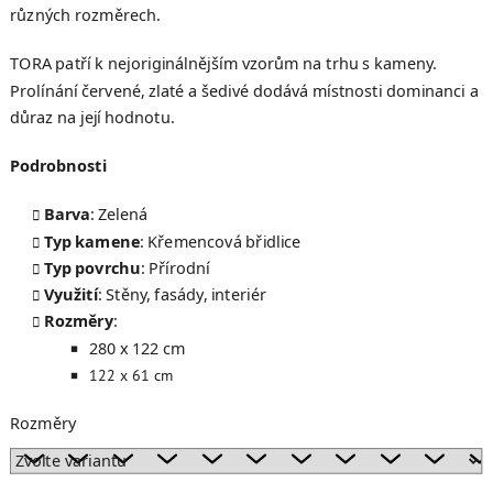
různých rozměrech.
TORA patří k nejoriginálnějším vzorům na trhu s kameny.
Prolínání červené, zlaté a šedivé dodává místnosti dominanci a
důraz na její hodnotu.
Podrobnosti
Barva
: Zelená
Typ kamene
: Křemencová břidlice
Typ povrchu
: Přírodní
Využití
: Stěny, fasády, interiér
Rozměry
:
280 x 122 cm
122 x 61 cm
Rozměry