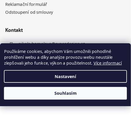
Reklamační formulář
Odstoupení od smlouvy
Kontakt
nikola.homolova
@
rynesdesign.cz
Používáme cookies, abychom Vám umožnili pohodlné
+420 770 676 110
prohlížení webu a díky analýze provozu webu neustále
zlepšovali jeho funkce, výkon a použitelnost.
Více informací
Nastavení
Souhlasím
Vytvořil Shoptet
Kamenné panely odesíláme do 10. dne ode dne objednávky
Copyright 2026
Ryneš Design
. Všechna práva vyhrazena.