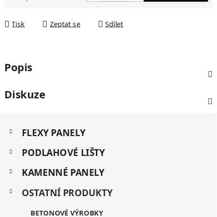
Měrná cena:
Tisk
Zeptat se
Sdílet
Popis
Diskuze
Z
K
á
FLEXY PANELY
a
p
t
a
PODLAHOVÉ LIŠTY
e
t
g
KAMENNÉ PANELY
í
o
r
OSTATNÍ PRODUKTY
i
e
BETONOVÉ VÝROBKY