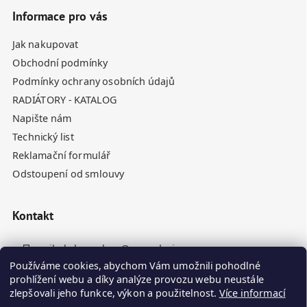
Informace pro vás
Jak nakupovat
Obchodní podmínky
Podmínky ochrany osobních údajů
RADIÁTORY - KATALOG
Napište nám
Technický list
Reklamační formulář
Odstoupení od smlouvy
Kontakt
nikola.homolova
@
rynesdesign.cz
Používáme cookies, abychom Vám umožnili pohodlné
+420 770 676 110
prohlížení webu a díky analýze provozu webu neustále
zlepšovali jeho funkce, výkon a použitelnost.
Více informací