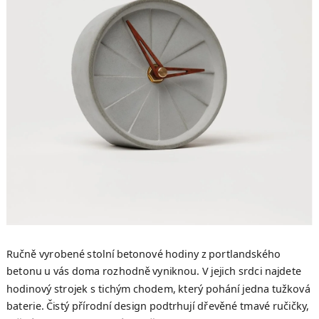
5
hvězdiček.
Ručně vyrobené stolní betonové hodiny z portlandského
betonu u vás doma rozhodně vyniknou. V jejich srdci najdete
hodinový strojek s tichým chodem, který pohání jedna tužková
baterie. Čistý přírodní design podtrhují dřevěné tmavé ručičky,