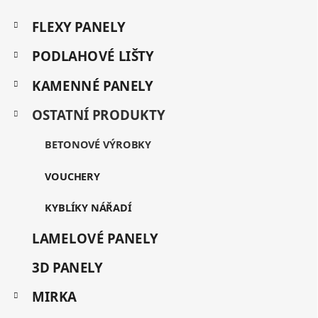
Z
K
á
FLEXY PANELY
a
p
t
a
PODLAHOVÉ LIŠTY
e
t
g
KAMENNÉ PANELY
í
o
r
OSTATNÍ PRODUKTY
i
e
BETONOVÉ VÝROBKY
VOUCHERY
KYBLÍKY NÁŘADÍ
LAMELOVÉ PANELY
3D PANELY
MIRKA