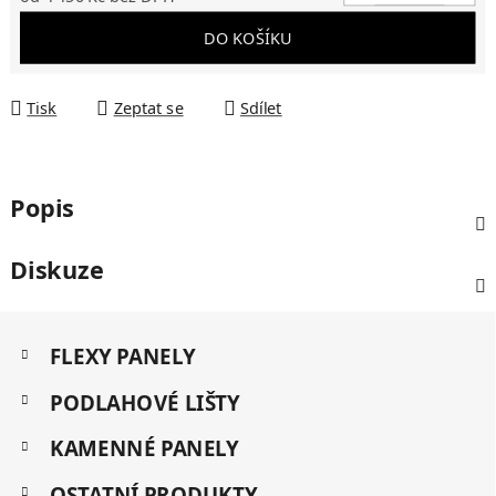
Měrná cena:
DO KOŠÍKU
Tisk
Zeptat se
Sdílet
Popis
Diskuze
Z
K
á
FLEXY PANELY
a
p
t
a
PODLAHOVÉ LIŠTY
e
t
g
KAMENNÉ PANELY
í
o
r
OSTATNÍ PRODUKTY