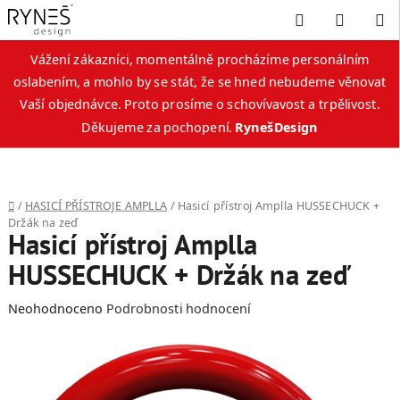
Hledat
NÁKUP
KOŠÍK
Vážení zákazníci, momentálně procházíme personálním
oslabením, a mohlo by se stát, že se hned nebudeme věnovat
Vaší objednávce. Proto prosíme o schovívavost a trpělivost.
Děkujeme za pochopení.
RynešDesign
Přejít
na
obsah
Domů
/
HASICÍ PŘÍSTROJE AMPLLA
/
Hasicí přístroj Amplla HUSSECHUCK +
Držák na zeď
Hasicí přístroj Amplla
HUSSECHUCK + Držák na zeď
Průměrné
Neohodnoceno
Podrobnosti hodnocení
hodnocení
produktu
je
0,0