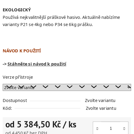
EKOLOGICKÝ
Používá nejkvalitnější práškové hasivo. Aktuálně nabízíme
varianty P21 se 4kg nebo P34 se 6kg prášku.
NÁVOD K POUŽITÍ
->
Stáhněte si návod k použití
Verze přístroje
Dostupnost
Zvolte variantu
Kód:
Zvolte variantu
od
5 384,50 Kč
/ ks
od
4 450 Kč
bez DPH