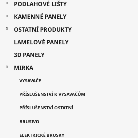
a
PODLAHOVÉ LIŠTY
e
t
g
KAMENNÉ PANELY
í
o
r
OSTATNÍ PRODUKTY
i
e
LAMELOVÉ PANELY
3D PANELY
MIRKA
VYSAVAČE
PŘÍSLUŠENSTVÍ K VYSAVAČŮM
PŘÍSLUŠENSTVÍ OSTATNÍ
BRUSIVO
ELEKTRICKÉ BRUSKY