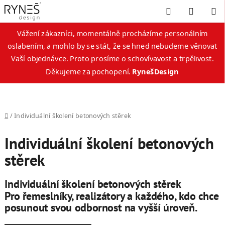
Hledat
NÁKUP
KOŠÍK
Vážení zákazníci, momentálně procházíme personálním
oslabením, a mohlo by se stát, že se hned nebudeme věnovat
Vaší objednávce. Proto prosíme o schovívavost a trpělivost.
Děkujeme za pochopení.
RynešDesign
Přejít
na
obsah
Domů
/
Individuální školení betonových stěrek
Individuální školení betonových
stěrek
Individuální školení betonových stěrek
Pro řemeslníky, realizátory a každého, kdo chce
posunout svou odbornost na vyšší úroveň.