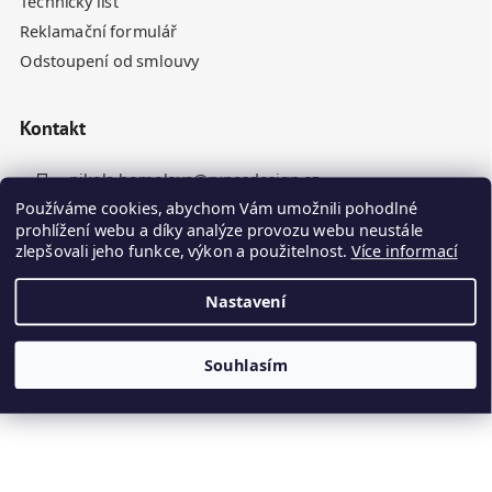
Technický list
Reklamační formulář
Odstoupení od smlouvy
Kontakt
nikola.homolova
@
rynesdesign.cz
Používáme cookies, abychom Vám umožnili pohodlné
+420 770 676 110
prohlížení webu a díky analýze provozu webu neustále
zlepšovali jeho funkce, výkon a použitelnost.
Více informací
Nastavení
Souhlasím
Vytvořil Shoptet
Kamenné panely odesíláme do 10. dne ode dne objednávky
Copyright 2026
Ryneš Design
. Všechna práva vyhrazena.