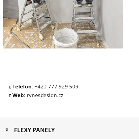
Telefon
:
+420 777 929 509
Web
:
rynesdesign.cz
Z
K
á
FLEXY PANELY
a
p
t