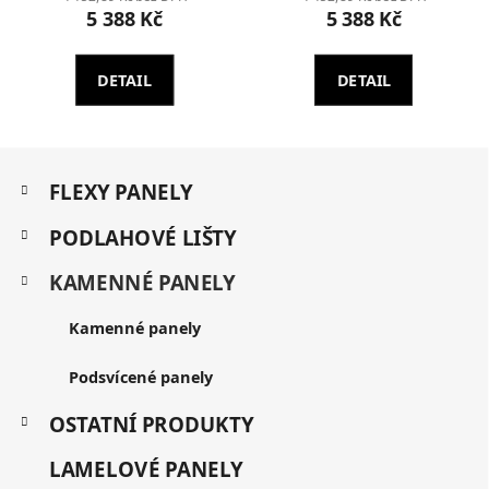
5 388 Kč
5 388 Kč
DETAIL
DETAIL
Z
K
á
FLEXY PANELY
a
p
t
a
PODLAHOVÉ LIŠTY
e
t
g
KAMENNÉ PANELY
í
o
r
i
Kamenné panely
e
Podsvícené panely
OSTATNÍ PRODUKTY
LAMELOVÉ PANELY