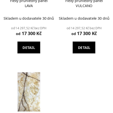
Flexy průhledný panel
Flexy průhledný panel
LAVA
VULCANO
Průměrné
Skladem u dodavatele 30 dnů
Skladem u dodavatele 30 dnů
hodnocení
produktu
od 14 297,52 Kč bez DPH
od 14 297,52 Kč bez DPH
17 300 Kč
17 300 Kč
je
od
od
2,0
z
DETAIL
DETAIL
5
hvězdiček.