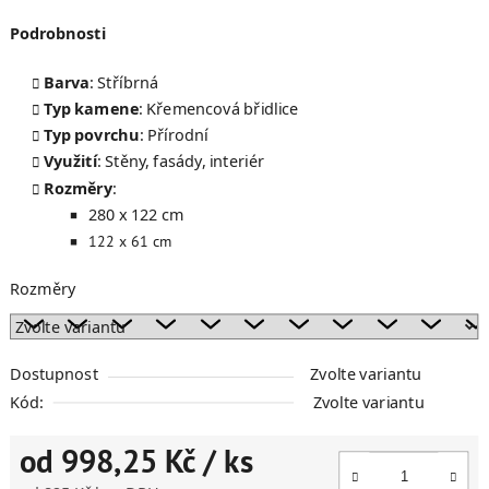
Podrobnosti
Barva
: Stříbrná
Typ kamene
: Křemencová břidlice
Typ povrchu
: Přírodní
Využití
: Stěny, fasády, interiér
Rozměry
:
280 x 122 cm
122 x 61 cm
Rozměry
Dostupnost
Zvolte variantu
Kód:
Zvolte variantu
od
998,25 Kč
/ ks