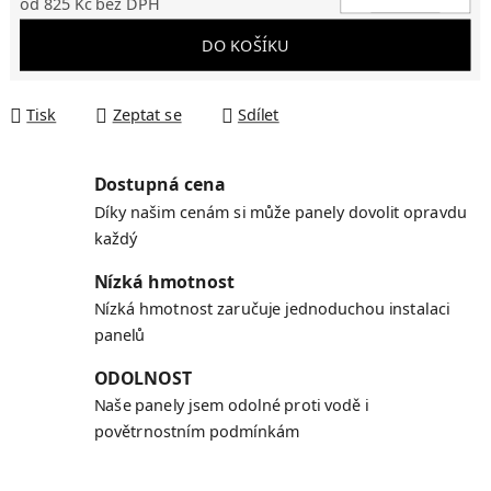
od
825 Kč
bez DPH
Měrná cena:
DO KOŠÍKU
Tisk
Zeptat se
Sdílet
Dostupná cena
Díky našim cenám si může panely dovolit opravdu
každý
Nízká hmotnost
Nízká hmotnost zaručuje jednoduchou instalaci
panelů
ODOLNOST
Naše panely jsem odolné proti vodě i
povětrnostním podmínkám