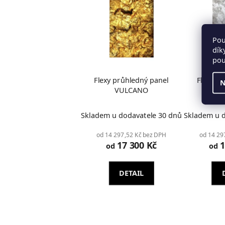
Pou
dík
pou
Flexy průhledný panel
Flexy p
N
VULCANO
CRA
Průměrné
Skladem u dodavatele 30 dnů
Skladem u d
hodnocení
produktu
od 14 297,52 Kč bez DPH
od 14 29
17 300 Kč
1
je
od
od
2,0
z
DETAIL
5
hvězdiček.