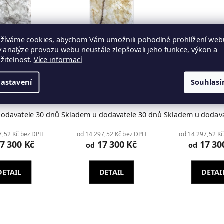
žíváme cookies, abychom Vám umožnili pohodlné prohlížení web
y analýze provozu webu neustále zlepšovali jeho funkce, výkon a
žitelnost.
Více informací
růhledný panel
Flexy průhledný panel
Flexy průhled
astavení
Souhlas
CKED SKY
CRACKED PHOENIX
LAVA
odavatele 30 dnů
Skladem u dodavatele 30 dnů
Skladem u dodava
7,52 Kč bez DPH
od 14 297,52 Kč bez DPH
od 14 297,52 K
7 300 Kč
17 300 Kč
17 30
od
od
DETAIL
DETAIL
DETAI