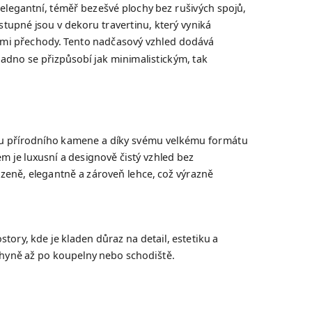
legantní, téměř bezešvé plochy bez rušivých spojů,
stupné jsou v dekoru travertinu, který vyniká
mi přechody. Tento nadčasový vzhled dodává
nadno se přizpůsobí jak minimalistickým, tak
ru přírodního kamene a díky svému velkému formátu
em je luxusní a designově čistý vzhled bez
zeně, elegantně a zároveň lehce, což výrazně
story, kde je kladen důraz na detail, estetiku a
chyně až po koupelny nebo schodiště.