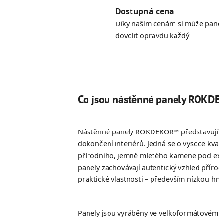
Dostupná cena
Díky našim cenám si může pan
dovolit opravdu každý
Co jsou nástěnné panely ROK
Nástěnné panely ROKDEKOR™ představují m
dokončení interiérů. Jedná se o vysoce kva
přírodního, jemně mletého kamene pod ext
panely zachovávají autentický vzhled přír
praktické vlastnosti – především nízkou h
Panely jsou vyráběny ve velkoformátovém