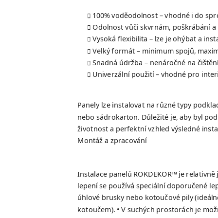
100% voděodolnost – vhodné i do sp
Odolnost vůči skvrnám, poškrábání a 
Vysoká flexibilita – lze je ohýbat a ins
Velký formát – minimum spojů, maximá
Snadná údržba – nenáročné na čištěn
Univerzální použití – vhodné pro interi
Panely lze instalovat na různé typy podkla
nebo sádrokarton. Důležité je, aby byl pod
životnost a perfektní vzhled výsledné insta
Montáž a zpracování
Instalace panelů ROKDEKOR™ je relativně j
lepení se používá speciální doporučené le
úhlové brusky nebo kotoučové pily (ideál
kotoučem). • V suchých prostorách je možn