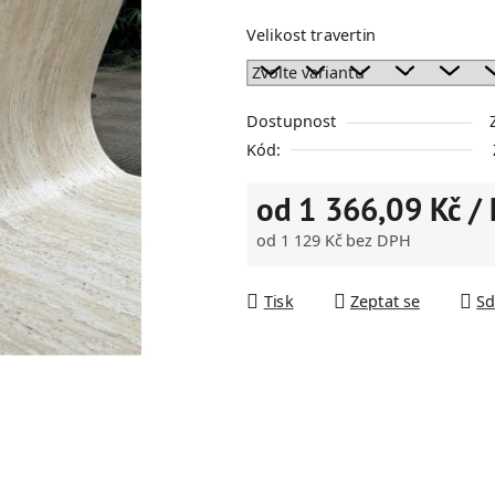
z
Velikost travertin
5
hvězdiček.
Dostupnost
Kód:
od
1 366,09 Kč
/ 
od
1 129 Kč
bez DPH
Měrná cena:
Tisk
Zeptat se
Sd