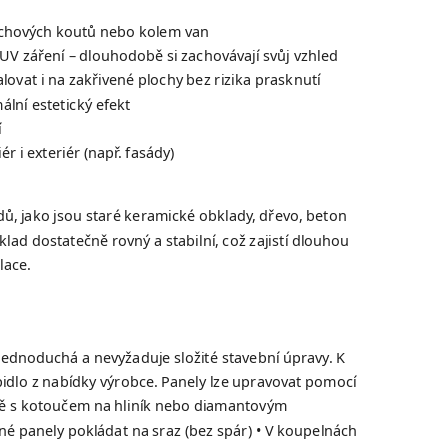
rchových koutů nebo kolem van
UV záření – dlouhodobě si zachovávají svůj vzhled
talovat i na zakřivené plochy bez rizika prasknutí
lní estetický efekt
í
ér i exteriér (např. fasády)
dů, jako jsou staré keramické obklady, dřevo, beton
klad dostatečně rovný a stabilní, což zajistí dlouhou
lace.
ednoduchá a nevyžaduje složité stavební úpravy. K
pidlo z nabídky výrobce. Panely lze upravovat pomocí
ně s kotoučem na hliník nebo diamantovým
é panely pokládat na sraz (bez spár) • V koupelnách