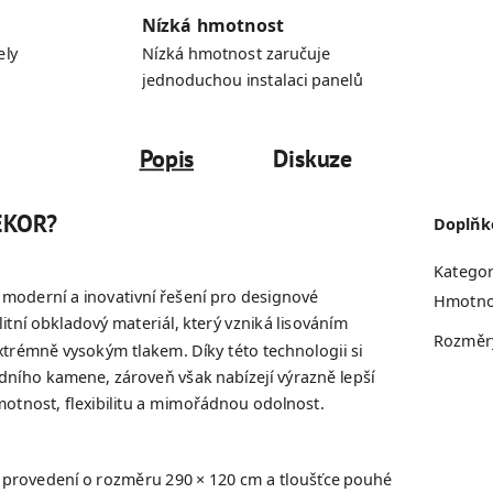
Nízká hmotnost
ely
Nízká hmotnost zaručuje
jednoduchou instalaci panelů
Popis
Diskuze
DEKOR?
Doplňk
Kategor
oderní a inovativní řešení pro designové
Hmotno
litní obkladový materiál, který vzniká lisováním
Rozměr
rémně vysokým tlakem. Díky této technologii si
odního kamene, zároveň však nabízejí výrazně lepší
motnost, flexibilitu a mimořádnou odolnost.
 provedení o rozměru 290 × 120 cm a tloušťce pouhé