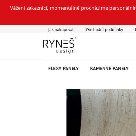
Vážení zákazníci, momentálně procházíme personálním
Přejít
Jak nakupovat
Obchodní podmínky
na
obsah
FLEXY PANELY
KAMENNÉ PANELY