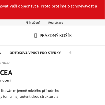
ovat Vaší objednávce. Proto prosíme o schovívavost a
Přihlášení
Registrace
šte nám
Technický list
Reklamační formulář
Odstoupení
PRÁZDNÝ KOŠÍK
NÁKUPNÍ
KOŠÍK
A
ODTOKOVÁ VPUSŤ PRO STĚRKY
SEMINÁŘE
SKRY
ls NICEA
ICEA
dnocení
 lisováním jemně mletého přírodního
y tomu mají autentickou strukturu a