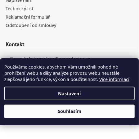
Napište nám
Technický list
Reklamační formulář
Odstoupení od smlouvy
Kontakt
nikola.homolova
@
rynesdesign.cz
Používáme cookies, abychom Vám umožnili pohodlné
+420 770 676 110
prohlížení webu a díky analýze provozu webu neustále
zlepšovali jeho funkce, výkon a použitelnost.
Více informací
Nastavení
Souhlasím
Vytvořil Shoptet
Kamenné panely odesíláme do 10. dne ode dne objednávky
Copyright 2026
Ryneš Design
. Všechna práva vyhrazena.