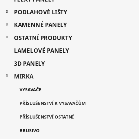
a
p
t
a
PODLAHOVÉ LIŠTY
e
t
g
KAMENNÉ PANELY
í
o
r
OSTATNÍ PRODUKTY
i
e
LAMELOVÉ PANELY
3D PANELY
MIRKA
VYSAVAČE
PŘÍSLUŠENSTVÍ K VYSAVAČŮM
PŘÍSLUŠENSTVÍ OSTATNÍ
BRUSIVO