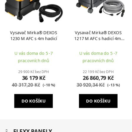
Vysavač Mirka® DEXOS
Vysavač Mirka® DEXOS
1230 M AFC s 4m hadicí
1217 M AFC s hadicí 4m,
návlekem a přívodním
kabelem 230V
U vás doma do 5 -7
U vás doma do 5 -7
pracovních dnů
pracovních dnů
29 900 Kč bez DPH
22 199 Kč bez DPH
36 179 Kč
26 860,79 Kč
40 317,20 Kč
30 920,34 Kč
(–10 %)
(–13 %)
DO KOŠÍKU
DO KOŠÍKU
Z
K
á
FLEXY PANELY